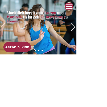
Mach dich bereit zum
Tanzen
und
Workout
. Es ist Zeit,
in Bewegung zu
kommen.
Aerobic-Plan