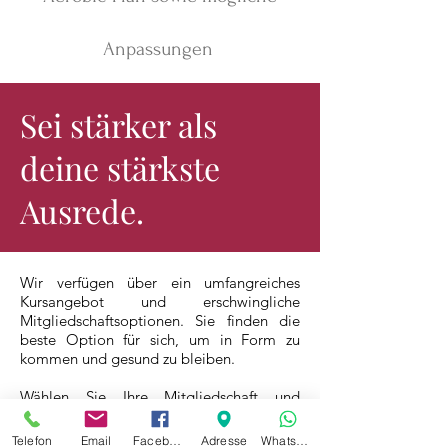
Anpassungen
Sei stärker als
deine stärkste
Ausrede.
Wir verfügen über ein umfangreiches
Kursangebot und erschwingliche
Mitgliedschaftsoptionen. Sie finden die
beste Option für sich, um in Form zu
kommen und gesund zu bleiben.
Wählen Sie Ihre Mitgliedschaft und
besuchen Sie uns noch heute für einen
Kurs!
Telefon
Email
Facebook
Adresse
Whatsapp