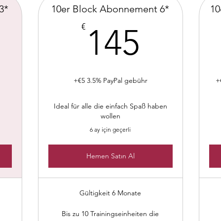
3*
10er Block Abonnement 6*
10
40€
145€
€
145
+€5 3.5% PayPal gebühr
+
Ideal für alle die einfach Spaß haben
wollen
6 ay için geçerli
Hemen Satın Al
Gültigkeit 6 Monate
Bis zu 10 Trainingseinheiten die