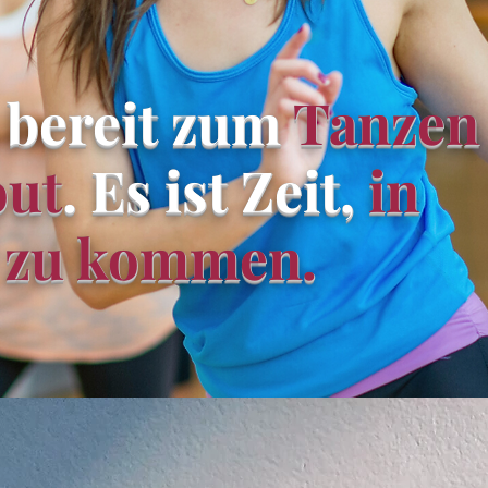
 bereit zum
Tanzen
ut
. Es ist Zeit,
in
 zu kommen.