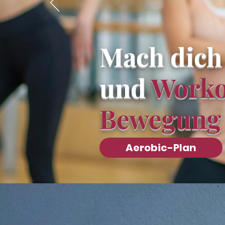
Mach dich
und
Worko
Bewegung
Aerobic-Plan