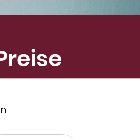
Preise
in