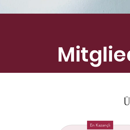
Mitgli
Ü
En Kazançlı