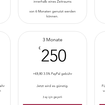
innerhalb eines Zeitraums
von 6 Monaten genutzt werden
können.
3 Monate
00€
250€
€
250
+€8,80 3.5% PayPal gebühr
mehr
Jetzt wird es günstig.
Fü
n
u
3 ay için geçerli